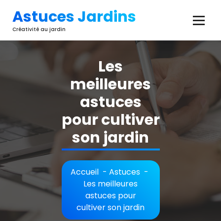
Aller
Astuces Jardins
au
contenu
Créativité au jardin
Les
meilleures
astuces
pour cultiver
son jardin
Accueil
-
Astuces
-
Les meilleures
astuces pour
cultiver son jardin