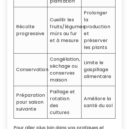
plantation
Prolonger
Cueillir les
la
Récolte
fruits/légumes
production
progressive
mûrs au fur
et
et à mesure
préserver
les plants
Congélation,
Limite le
séchage ou
Conservation
gaspillage
conserves
alimentaire
maison
Paillage et
Préparation
rotation
Améliore la
pour saison
des
santé du sol
suivante
cultures
Pour aller plus loin dans vos pratiques et