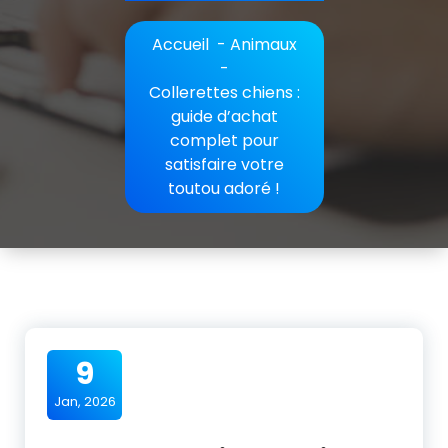
Accueil
-
Animaux
-
Collerettes chiens :
guide d’achat
complet pour
satisfaire votre
toutou adoré !
9
Jan, 2026