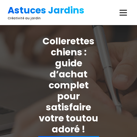
Aller
Astuces Jardins
au
contenu
Créativité au jardin
Collerettes
chiens :
guide
d’achat
complet
pour
satisfaire
votre toutou
adoré !