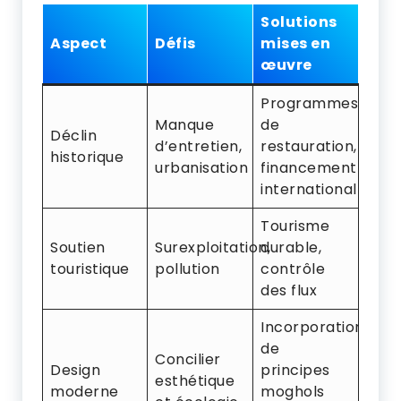
Solutions
Aspect
Défis
mises en
œuvre
Programmes
Manque
de
Déclin
d’entretien,
restauration,
historique
urbanisation
financement
international
Tourisme
Soutien
Surexploitation,
durable,
touristique
pollution
contrôle
des flux
Incorporation
de
Concilier
Design
principes
esthétique
moderne
moghols