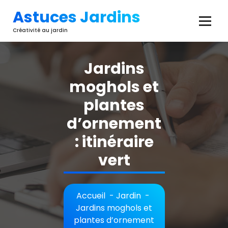
Aller
Astuces Jardins
au
contenu
Créativité au jardin
Jardins
moghols et
plantes
d’ornement
: itinéraire
vert
Accueil
-
Jardin
-
Jardins moghols et
plantes d’ornement