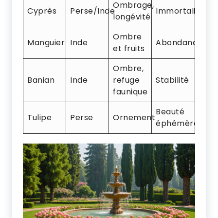
Ombrage,
Cyprès
Perse/Inde
Immortalité
longévité
Ombre
Manguier
Inde
Abondance
et fruits
Ombre,
Banian
Inde
refuge
Stabilité
faunique
Beauté
Tulipe
Perse
Ornement
éphémère