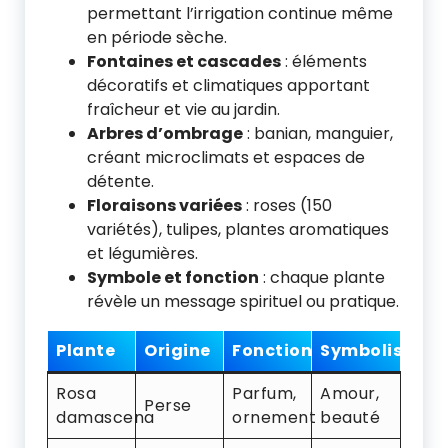
permettant l’irrigation continue même
en période sèche.
Fontaines et cascades
: éléments
décoratifs et climatiques apportant
fraîcheur et vie au jardin.
Arbres d’ombrage
: banian, manguier,
créant microclimats et espaces de
détente.
Floraisons variées
: roses (150
variétés), tulipes, plantes aromatiques
et légumières.
Symbole et fonction
: chaque plante
révèle un message spirituel ou pratique.
Plante
Origine
Fonction
Symbolisme
Rosa
Parfum,
Amour,
Perse
damascena
ornement
beauté