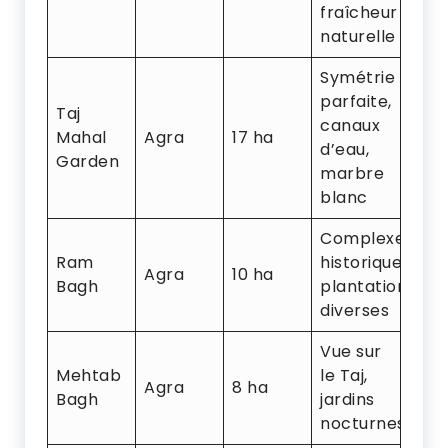
fraîcheur
naturelle
Symétrie
parfaite,
Taj
canaux
Mahal
Agra
17 ha
d’eau,
Garden
marbre
blanc
Complexe
Ram
historique,
Agra
10 ha
Bagh
plantations
diverses
Vue sur
Mehtab
le Taj,
Agra
8 ha
Bagh
jardins
nocturnes