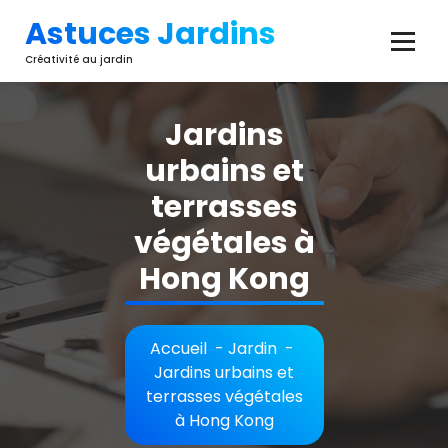
Aller
Astuces Jardins
au
contenu
Créativité au jardin
Jardins
urbains et
terrasses
végétales à
Hong Kong
Accueil
-
Jardin
-
Jardins urbains et
terrasses végétales
à Hong Kong