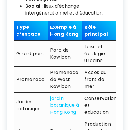
Social
: lieux d’échange
intergénérationnel et d’éducation.
Type
Exemple à
Rôle
d’espace
Hong Kong
principal
Loisir et
Parc de
Grand parc
écologie
Kowloon
urbaine
Promenade
Accès au
Promenade
de West
front de
Kowloon
mer
jardin
Conservation
Jardin
botanique à
et
botanique
Hong Kong
éducation
Production